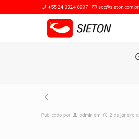
+55 24 3324 0997
sac@sieton.com.br
Publicado por
admin
em
2 de janeiro 