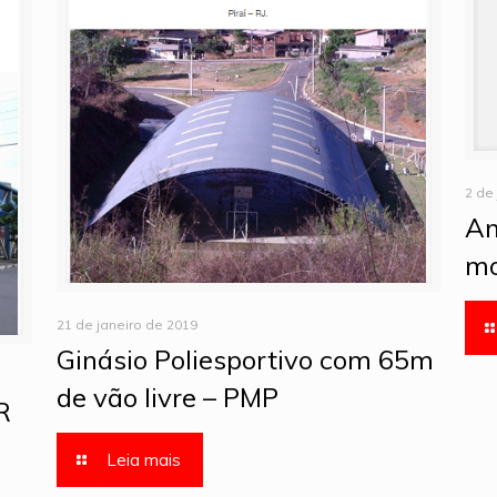
2 de
An
mo
21 de janeiro de 2019
Ginásio Poliesportivo com 65m
de vão livre – PMP
R
Leia mais