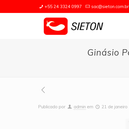
+55 24 3324 0997
sac@sieton.com.br
Ginásio P
Publicado por
admin
em
21 de janeiro